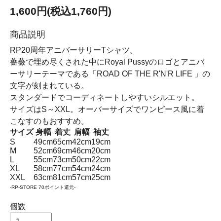
1,600円(税込1,760円)
商品説明
RP20周年アニバーサリーTシャツ。
薔薇で埋め尽くされた中にRoyal Pussyのロゴとアニバ
ーサリーテーマである「ROAD OF THE R'N'R LIFE 」の
文字が刻まれている。
スタンダードでコーディネートしやすいシルエット。
サイズはS～XXL。オーバーサイズでワンピース風に着
こなすのもおすすめ。
サイズ
身幅
着丈
肩幅
袖丈
S
49cm
65cm
42cm
19cm
M
52cm
69cm
46cm
20cm
L
55cm
73cm
50cm
22cm
XL
58cm
77cm
54cm
24cm
XXL
63cm
81cm
57cm
25cm
-RP-STORE 70ポイント還元-
個数