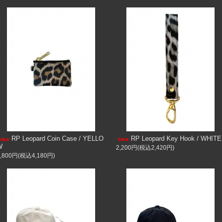
RP Leopard Coin Case / YELLO
RP Leopard Key Hook / WHITE
W
2,200円(税込2,420円)
3,800円(税込4,180円)