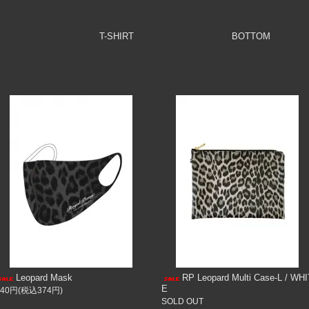
T-SHIRT
BOTTOM
Leopard Mask
RP Leopard Multi Case-L / WHI
E
340円(税込374円)
SOLD OUT