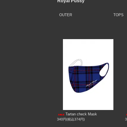
Royal Pussy
OUTER
TOPS
Tartan check Mask
340円(税込374円)