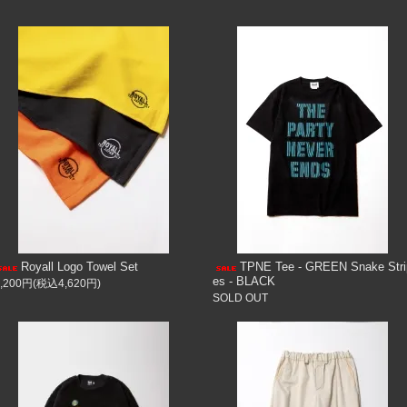
Royall Logo Towel Set
TPNE Tee - GREEN Snake Stri
es - BLACK
4,200円(税込4,620円)
SOLD OUT