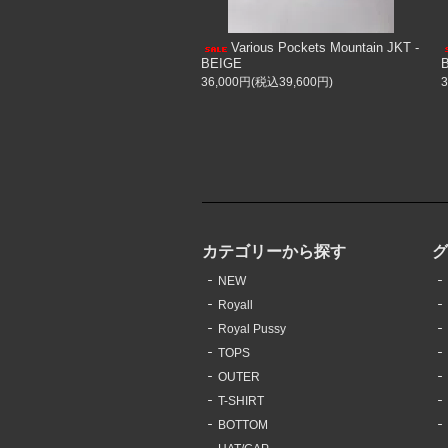
Various Pockets Mountain JKT -
BEIGE
36,000円(税込39,600円)
カテゴリーから探す
NEW
Royall
Royal Pussy
TOPS
OUTER
T-SHIRT
BOTTOM