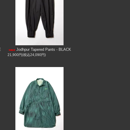
E
Jodhpur Tapered Pants - BLACK
21,900円(税込24,090円)