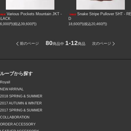
Various Pockets Mountain JKT -
Snake Stripe Pullover SHT - R
BLACK
D
36,000円(税込39,600円)
18,600円(税込20,460円)
80
1-12
前のページ
次のページ
商品中
商品
グループから探す
Royall
NEW ARRIVAL
2018 SPRING & SUMMER
2017 AUTUMN & WINTER
2017 SPRING & SUMMER
COLLABORATION
ORDER ACCESSORY