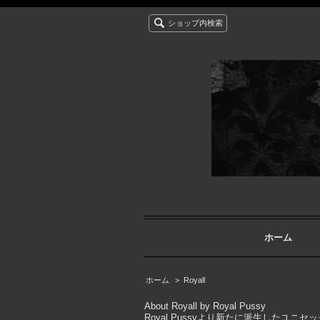
ショップ内検索
ホーム
ホーム
>
Royall
About Royall by Royal Pussy
Royal Pussyより新たに派生したユニセ